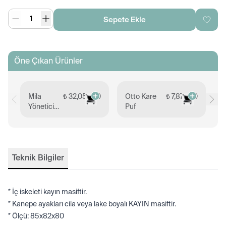
Sepete Ekle
Öne Çıkan Ürünler
Mila
₺ 32,052.00
Otto Kare
₺ 7,879.00
S
Yönetici
Puf
Masası
95x240
Teknik Bilgiler
* İç iskeleti kayın masiftir.
* Kanepe ayakları cila veya lake boyalı KAYIN masiftir.
* Ölçü: 85x82x80