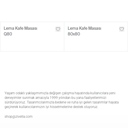
Lema Kafe Masası
Lema Kafe Masası
Q80
80x80
Yaşam odaklı yaklaşımımızla değişen çalışma hayatında kullanıcılara yeni
deneyimler sunmak amacıyla 1999 yılından bu yana faaliyetlerimizi
sürdürüyoruz. Tasarımcılarımızla bedene ve ruha iyi gelen tasarımlar hayata
geçirerek kullanıcılarımızın iyi hissetmelerine destek oluyoruz.
shop@zivella.com