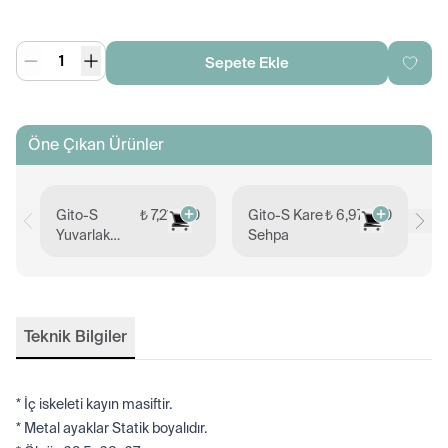
Sepete Ekle
Öne Çıkan Ürünler
Gito-S
₺ 7,219.00
Gito-S Kare
₺ 6,972.00
G
Yuvarlak
Sehpa
D
Sehpa
Teknik Bilgiler
* İç iskeleti kayın masiftir.
* Metal ayaklar Statik boyalıdır.