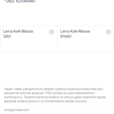
* Ölçü: 62,5x68x67
Lema Kafe Masası
Lema Kafe Masası
Q80
80x80
Yaşam odaklı yaklaşımımızla değişen çalışma hayatında kullanıcılara yeni
deneyimler sunmak amacıyla 1999 yılından bu yana faaliyetlerimizi
sürdürüyoruz. Tasarımcılarımızla bedene ve ruha iyi gelen tasarımlar hayata
geçirerek kullanıcılarımızın iyi hissetmelerine destek oluyoruz.
shop@zivella.com