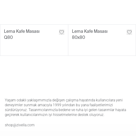
Lema Kafe Masası
Lema Kafe Masası
Q80
80x80
Yaşam odaklı yaklaşımımızla değişen çalışma hayatında kullanıcılara yeni
deneyimler sunmak amacıyla 1999 yılından bu yana faaliyetlerimizi
sürdürüyoruz. Tasarımcılarımızla bedene ve ruha iyi gelen tasarımlar hayata
geçirerek kullanıcılarımızın iyi hissetmelerine destek oluyoruz.
shop@zivella.com