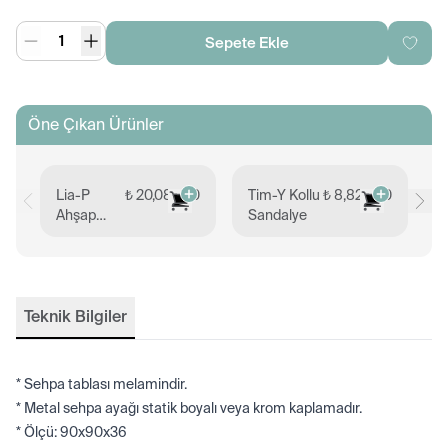
Sepete Ekle
Öne Çıkan Ürünler
Lia-P
₺ 20,089.00
Tim-Y Kollu
₺ 8,828.00
T
Ahşap
Sandalye
S
Çerçeve
Ayaklı
Sandalye
Teknik Bilgiler
* Sehpa tablası melamindir.
* Metal sehpa ayağı statik boyalı veya krom kaplamadır.
* Ölçü: 90x90x36