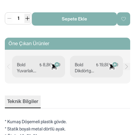
Sepete Ekle
Öne Çıkan Ürünler
Bold
₺ 8,869.00
Bold
₺ 19,883.00
B
Yuvarlak
Dikdörtgen
D
Toplantı
Toplantı
T
Masası 120
Masası
M
cm
100x210
9
Teknik Bilgiler
* Kumaş Döşemeli plastik gövde.
* Statik boyalı metal dörtlü ayak.