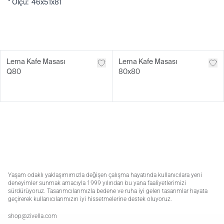
* Ölçü: 46x51x81
Lema Kafe Masası
Lema Kafe Masası
Q80
80x80
Yaşam odaklı yaklaşımımızla değişen çalışma hayatında kullanıcılara yeni
deneyimler sunmak amacıyla 1999 yılından bu yana faaliyetlerimizi
sürdürüyoruz. Tasarımcılarımızla bedene ve ruha iyi gelen tasarımlar hayata
geçirerek kullanıcılarımızın iyi hissetmelerine destek oluyoruz.
shop@zivella.com