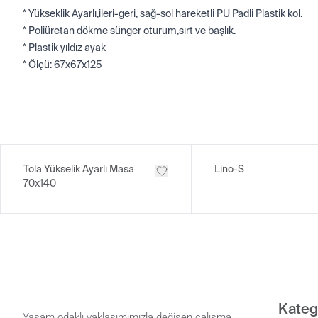
* Yükseklik Ayarlı,ileri-geri, sağ-sol hareketli PU Padli Plastik kol.
* Poliüretan dökme sünger oturum,sırt ve başlık.
* Plastik yıldız ayak
* Ölçü: 67x67x125
Tola Yükselik Ayarlı Masa
Lino-S
70x140
Kateg
Yaşam odaklı yaklaşımımızla değişen çalışma