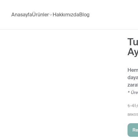
Anasayfa
Ürünler
Hakkımızda
Blog
Tu
A
Hem 
daya
zaraf
* Üre
₺ 41
BRK55
Re