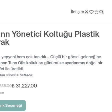
İletişim
nn Yönetici Koltuğu Plastik
yak
yepyeni hem çok tanıdık… Güçlü bir görsel geleneğine
nan Tunn Ofis koltukları günümüze uyarlanmış doğal bir
et ile üretildi.
tim süresi 4 haftadır.
₺ 31,227.00
,635.00
011
nk Seçeneği