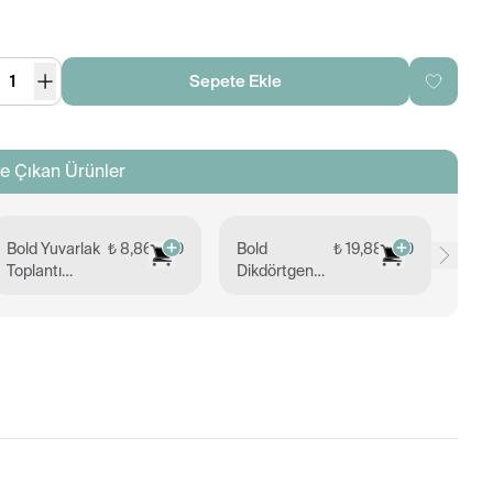
Sepete Ekle
e Çıkan Ürünler
Bold Yuvarlak
₺ 8,869.00
Bold
₺ 19,883.00
Mil
Toplantı
Dikdörtgen
Mas
Masası 120
Toplantı
95
cm
Masası
100x210