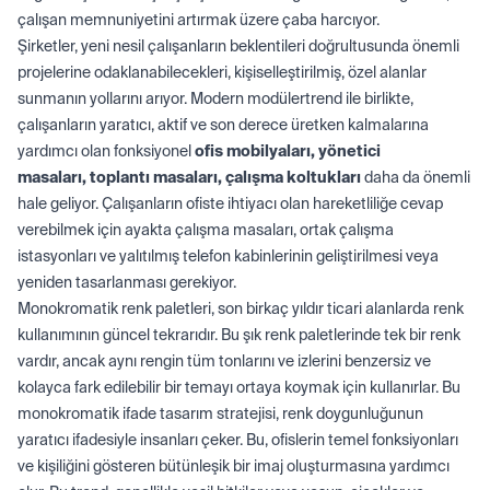
çalışan memnuniyetini artırmak üzere çaba harcıyor.
Şirketler, yeni nesil çalışanların beklentileri doğrultusunda önemli
projelerine odaklanabilecekleri, kişiselleştirilmiş, özel alanlar
sunmanın yollarını arıyor. Modern modülertrend ile birlikte,
çalışanların yaratıcı, aktif ve son derece üretken kalmalarına
yardımcı olan fonksiyonel
ofis mobilyaları
,
yönetici
masaları
,
toplantı masaları
,
çalışma koltukları
daha da önemli
hale geliyor. Çalışanların ofiste ihtiyacı olan hareketliliğe cevap
verebilmek için ayakta çalışma masaları, ortak çalışma
istasyonları ve yalıtılmış telefon kabinlerinin geliştirilmesi veya
yeniden tasarlanması gerekiyor.
Monokromatik renk paletleri, son birkaç yıldır ticari alanlarda renk
kullanımının güncel tekrarıdır. Bu şık renk paletlerinde tek bir renk
vardır, ancak aynı rengin tüm tonlarını ve izlerini benzersiz ve
kolayca fark edilebilir bir temayı ortaya koymak için kullanırlar. Bu
monokromatik ifade tasarım stratejisi, renk doygunluğunun
yaratıcı ifadesiyle insanları çeker. Bu, ofislerin temel fonksiyonları
ve kişiliğini gösteren bütünleşik bir imaj oluşturmasına yardımcı