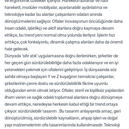
ve ergonomik özellikler içeriyor. Hareketli duvarlar ve hafif
hareketli, modüler mobilyalar, ayarlanabilir aydınlatma ve
teknolojiye kadar bu alanlar çalışanların odaları anında
dönüştürmelerini sağlıyor. Ofisler inovasyonun öncülüğünde daha
insan odaklı, işbirlikçi ve aktif alanlara doğru kaymaya devam
ettikçe, bu trend yeni normal olma yolunda ilerliyor. İşlerin hızı
arttıkça, çok fonksiyonlu, dinamik çalışma alanları daha da önemli
hale gelecek.
Dünyada ‘sıfır atık’ uygulamasına doğru ilerlenirken, şirketler de
her geçen gün sürdürülebilirliğe daha fazla odaklanıyor ve en iyi
yetenekleri çekmek için ofislerini geliştiriyor. İş dünyasında söz
sahibi olmaya başlayan Y ve Z kuşağının temsilcisi çalışanlar,
şirketlerinin çevre dostu ve sürdürülebilirlik fikrine uyumlu
olduğundan emin olmak istiyor. Ofisler, steril ve kişiliksiz yapılardan
ilham veren ve sağlık odaklı toplumsal alanlara doğru dönüşmeye
devam ettikçe, neredeyse herkesin kabul ettiği bir trend ortaya
çıkıyor: sürdürülebilir tasarım . Bu tasarım anlayışında amaç, geri
dönüştürülmüş, sürdürülebilir kaynakların, ahşap işleri ve doğal
yapı malzemelerinin ofis tasarımlarında kullanılmasıdır. Teknoloji