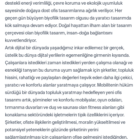
destekli enerji verimliliği, çevre koruma ve ekolojik uyumluluk
sayesinde doğaya dost ofis tasarımlarına ağırlık veriliyor. Her
geçen gün büyüyen biyofilik tasarım olgusu da yaratıcı tasarımda
kök salmaya devam ediyor. Doğal hayattan ilham alan bir tasarım
çerçevesi olan biyofilik tasarım, insan-doğa bağlantısını
kuvvetlendiriyor.
Artık dijital bir dünyada yaşadığımız inkar edilemez bir gerçek,
üstelik bu dünya dijital yerlilerin egemenliğine girmenin kıyısında.
Çalışanlara istedikleri zaman istedikleri yerden çalışma olanağı ve
esnekliği tanıyan bu duruma uyum sağlamak için şirketler, topluluk
hissini, rahatlığı ve paylaşılan değerleri teşvik eden daha ilgi çekici,
yaratıcı ve konforlu alanlar yaratmaya çalışıyor. Mobilitenin hüküm
sürdüğü bir dünyada topluluk yaratmayı hedefleyen yeni ofis
tasarımı artık, şömineler ve konforlu mobilyalar, oyun odaları,
tırmanma duvarları ve duş ve saunası olan fitness alanları gibi
konaklama sektöründeki işletmelerin tipik özelliklerini içeriyor.
Şirketler, ofiste ilişkilerin geliştirilmesi, moralin yükseltilmesi ve
potansiyel yeteneklerin gözünde şirketinin yerini
sağlamlaştırılması için çalışanların ofise gelmesini istediğinden,